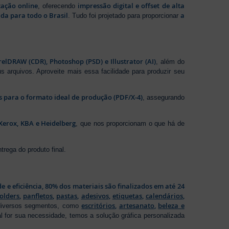
zação online
impressão digital e offset de alta
, oferecendo
da para todo o Brasil
a
. Tudo foi projetado para proporcionar
elDRAW (CDR), Photoshop (PSD) e Illustrator (AI)
, além do
s arquivos. Aproveite mais essa facilidade para produzir seu
os para o formato ideal de produção (PDF/X-4)
, assegurando
Xerox, KBA e Heidelberg
, que nos proporcionam o que há de
rega do produto final.
de e eficiência, 80% dos materiais são finalizados em até 24
folders
,
panfletos
,
pastas
,
adesivos
,
etiquetas
,
calendários
,
escritórios
,
artesanato
,
beleza e
 diversos segmentos, como
al for sua necessidade, temos a solução gráfica personalizada