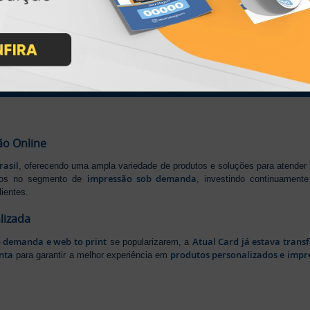
IMPRA INDUSTRIA GRAFICA LTDA | CNPJ: 28.045.354/0002-52
Atual Card © 2026. Todos os direitos reservados.
ão Online
rasil
, oferecendo uma ampla variedade de produtos e soluções para atender
impressão sob demanda
iros no segmento de
, investindo continuamen
ientes.
lizada
b demanda e web to print
Atual Card já estava tran
se popularizarem, a
nta
produtos personalizados e impr
para garantir a melhor experiência em