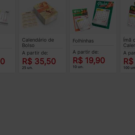
Calendário de
Ímã 
Folhinhas
Bolso
Cale
A partir de:
A partir de:
A par
R$ 19,90
00
R$ 35,50
R$
10 un.
25 un.
100 un