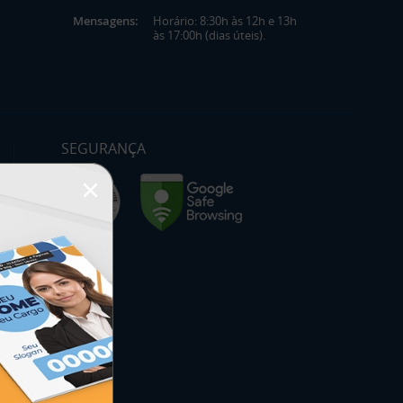
Mensagens:
Horário: 8:30h às 12h e 13h
às 17:00h (dias úteis).
SEGURANÇA
×