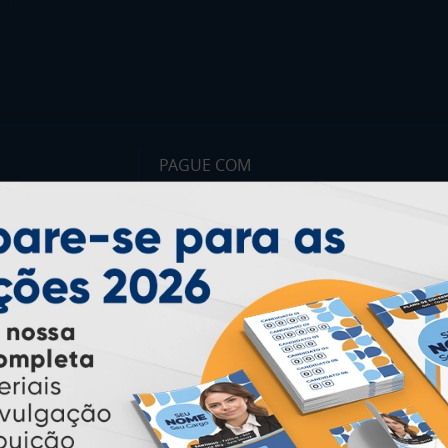
PAGUE COM
* Pagamento com cartão de crédito terá valor adicional.
** Pagamentos a prazo poderão ter acréscimo.
*** Nota fiscal sujeita a emissão de acordo com prestador de
serviço, conforme legislação pertinente.
PARTICIPE