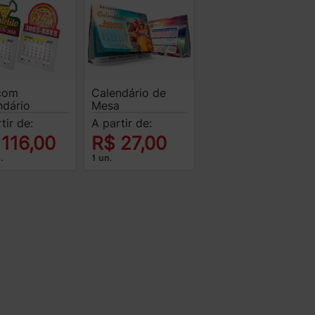
com
Calendário de
ndário
Mesa
tir de:
A partir de:
 116,00
R$ 27,00
.
1 un.