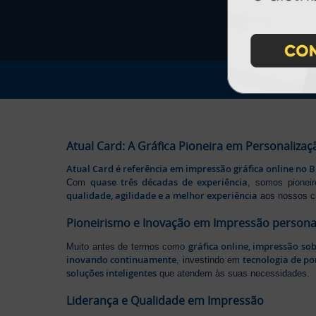
Atual Card: A Gráfica Pioneira em Personalizaç
Atual Card é referência em impressão gráfica online no B
quase três décadas de experiência
Com
, somos pione
qualidade, agilidade e a melhor experiência
aos nossos cl
Pioneirismo e Inovação em Impressão persona
gráfica online, impressão so
Muito antes de termos como
inovando continuamente
tecnologia de po
, investindo em
soluções inteligentes
que atendem às suas necessidades.
Liderança e Qualidade em Impressão