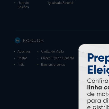
Lista de
Igualdade Salarial
Balcões
PRODUTOS
Adesivos
Cartão de Visita
Calendários 2027
Pastas
Folder, Flyer e Panfleto
Ímãs
Banners e Lonas