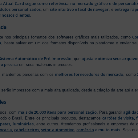
a Atual Card segue como referência no mercado gráfico e de personali
odutos personalizados
site intuitivo e fácil de navegar
entrega rápi
, um
, e
 nossos clientes
.
ada
Cor
rte nos principais formatos dos softwares gráficos mais utilizados, como
a
, basta salvar em um dos formatos disponíveis na plataforma e enviar seu
Sistema Automático de Pré-Impressão
ajusta e otimiza seus arquiv
, que
o precisa
em seus materiais impressos.
melhores fornecedores do mercado
ão, mantemos parcerias com os
, como
serão impressos com a mais alta qualidade, desde a criação da arte até a ent
des
mais de 20.000 itens para personalização
agilida
essos, com
. Para garantir
cartões de visita
,
odo o Brasil. Entre os principais produtos, destacamos
apetes
,
luminárias
, entre outros. Atendemos profissionais e empresas de
ocacia
,
cabeleireiros
,
setor automotivo
,
comércio
e muito mais
. Seja qu