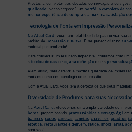
Prestes a completar três décadas de inovação e serviços,
qualidade
portfólio completo de pr
. Nosso segredo? Um
melhor experiência de compra e a máxima satisfação dos
Tecnologia de Ponta em Impressão Personaliz
Na Atual Card
, você tem total liberdade para enviar sua a
impressão PDF/X-4
Canv
padrão de
. E se preferir criar no
material personalizado!
Para conseguir um resultado impecável, contamos com um
fidelidade das cores, alta definição
personalizaçã
a
e uma
Além disso, para garantir a máxima qualidade de impress
mais moderno em tecnologia de impressão.
Com a Atual Card, você tem a certeza de que seus materiais 
Diversidade de Produtos para suas Necessida
Atual Card
Na
, oferecemos uma ampla variedade de impr
horas
prazos rápidos e entrega ágil
, proporcionando
em t
banners
,
copos
,
canecas
,
canetas
,
chaveiros
,
quadros
,
t
estética
,
restaurantes e delivery
,
saúde
,
imobiliárias
,
adv
para você!