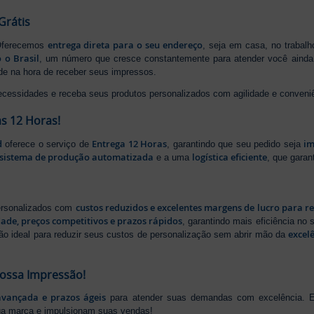
Grátis
entrega direta para o seu endereço
 Oferecemos
, seja em casa, no trabal
 o Brasil
, um número que cresce constantemente para atender você ainda 
ade na hora de receber seus impressos.
ecessidades e receba seus produtos personalizados com agilidade e conveni
s 12 Horas!
d
Entrega 12 Horas
im
oferece o serviço de
, garantindo que seu pedido seja
sistema de produção automatizada
logística eficiente
e a uma
, que gara
custos reduzidos e excelentes margens de lucro para r
personalizados com
dade, preços competitivos e prazos rápidos
, garantindo mais eficiência no
excel
ão ideal para reduzir seus custos de personalização sem abrir mão da
Nossa Impressão!
avançada e prazos ágeis
para atender suas demandas com excelência. E
ua marca e impulsionam suas vendas!